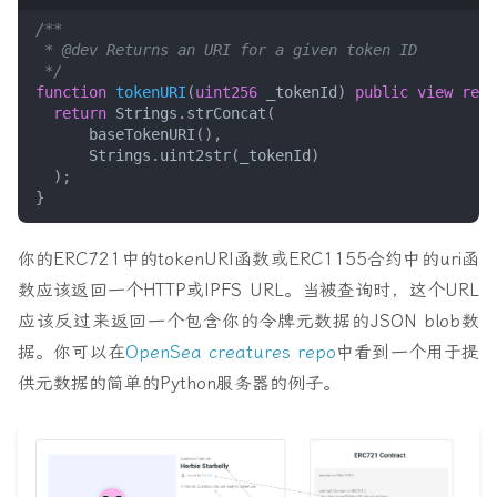
 */
function
tokenURI
(
uint256
_tokenId
)
public
view
retu
return
Strings
.
strConcat
(
baseTokenURI
(),
Strings
.
uint2str
(
_tokenId
)
);
}
你的ERC721中的tokenURI函数或ERC1155合约中的uri函
数应该返回一个HTTP或IPFS URL。当被查询时，这个URL
应该反过来返回一个包含你的令牌元数据的JSON blob数
据。你可以在
OpenSea creatures repo
中看到一个用于提
供元数据的简单的Python服务器的例子。