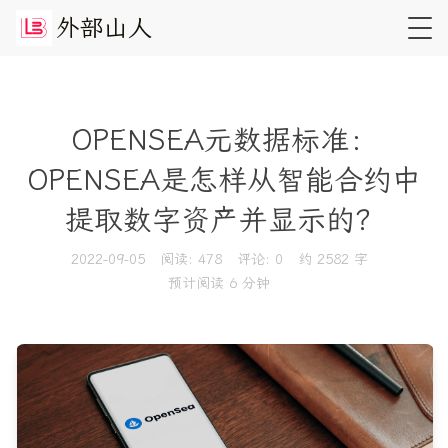
外
部
山
人
OPENSEA元数据标准：
OPENSEA是怎样从智能合约中
提取数字资产并显示的？
2022-09-05
阅读:
478
评论:
0
约 2582 字
预计阅读 6 分钟