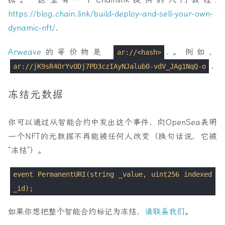
https://blog.chain.link/build-deploy-and-sell-your-own-
dynamic-nft/
.
Arweave
的等价物是
.。例如，
ar://<hash>
.
ar://jK9sR4OrYvODj7PD3czIAyNJalub0-vdV_JAg1NqQ-o
冻结元数据
你可以通过从智能合约中发出这个事件，向OpenSea表明
一个NFT的元数据不再能被任何人改变（换句话说，它被
“冻结”）。
event PermanentURI(string _value, uint256 indexed
_id);
如果你想把整个智能合约标记为冻结，
请联系我们
。