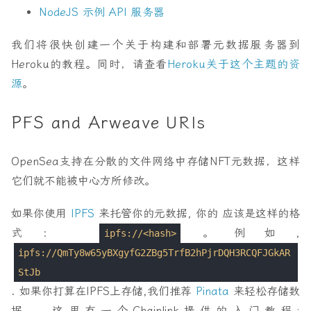
NodeJS 示例 API 服务器
我们将很快创建一个关于构建和部署元数据服务器到
Heroku的教程。同时，请查看
Heroku关于这个主题的资
源
。
PFS and Arweave URIs
OpenSea支持在分散的文件网络中存储NFT元数据，这样
它们就不能被中心方所修改。
如果你使用
IPFS
来托管你的元数据, 你的 应该是这样的格
式：
。例如,
ipfs://<hash>
ipfs://QmTy8w65yBXgyfG2ZBg5TrfB2hPjrDQH3RCQFJGkAR
StJb
. 如果你打算在IPFS上存储,我们推荐
Pinata
来轻松存储数
据。 这里有一个Chainlink提供的入门教程: