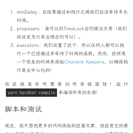
function
_execute
(
uint256
proposalId
,
minDelay : 在投票通过和执行之间我们应该等待多长
address
[]
memory
targets
,
uint256
[]
memory
values
,
时间。
bytes
[]
memory
calldatas
,
proposers : 谁可以向TimeLock合约提议交易（我们
bytes32
descriptionHash
)
internal
override
(
Governor
,
GovernorTimelockCont
将设定为只有治理合约可以）。
super
.
_execute
(
proposalId
,
targets
,
values
,
call
executors：我们设置了这个，所以任何人都可以执
}
行一个已经通过并等待了时间的函数。然而，这将是
function
_cancel
(
一个完美的时间来添加
Chainlink Keepers
，以确保执
address
[]
memory
targets
,
uint256
[]
memory
values
,
行是去中心化的!
bytes
[]
memory
calldatas
,
bytes32
descriptionHash
而这就是你所需要的所有稳固性! 运行
)
internal
override
(
Governor
,
GovernorTimelockCont
来编译所有的东西!
return
super
.
_cancel
(
targets
,
values
,
calldatas
,
yarn hardhat compile
}
脚本和测试
function
_executor
()
internal
view
override
(
Governor
return
super
.
_executor
();
}
现在，我不想把更多的代码添加到这篇文章，但这是它的要
function
supportsInterface
(
bytes4
interfaceId
)