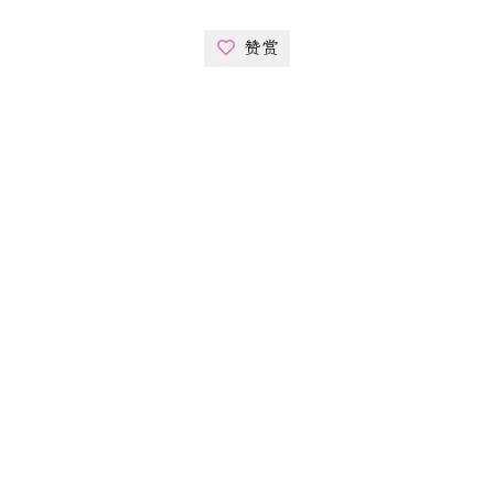
赞赏
更新于 2022-09-06
返回
|
主页
Opensea元数据标准：Opensea是怎样从智能合约中提
取数字资产并显示的？
如何构建和部署 NFT 白名单智能合约
昵称
邮箱
网址