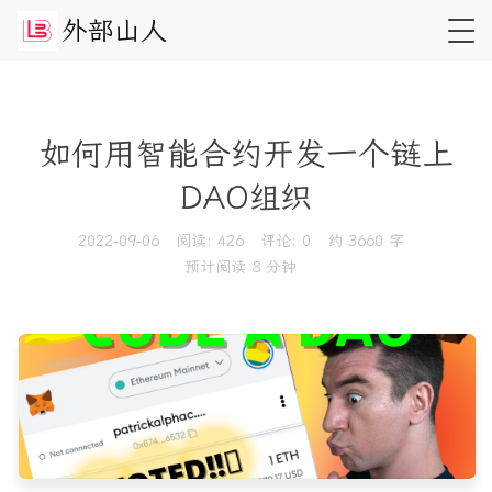
外
部
山
人
如何用智能合约开发一个链上
DAO组织
2022-09-06
阅读:
426
评论:
0
约 3660 字
预计阅读 8 分钟