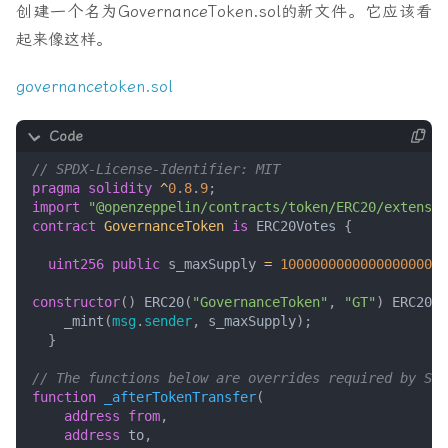
创建一个名为GovernanceToken.sol的新文件。它应该看
起来像这样。
governancetoken.sol
pragma solidity
^
0
.
8
.
9
;
import
"@openzeppelin/contracts/token/ERC20/extensio
contract
GovernanceToken
is
ERC20Votes
{
uint256
public
s_maxSupply
=
100000000000000000000
constructor
()
ERC20
(
"GovernanceToken"
,
"GT"
)
ERC20Pe
_mint
(
msg
.
sender
,
s_maxSupply
);
}
function
_afterTokenTransfer
(
address
from
,
address
to
,