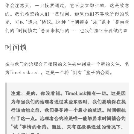
你会注意到，一旦投票通过，它不会立即生效，这是故意
function
votingDelay
()
public
view
override
returns
的。我们希望给人们一些时间，如果他们不喜欢所做的改
return
s_votingDelay
;
}
变，可以 “退出 “协议。这种 “时间锁定 “或 “退出 “是由我
们的 “时间锁定 “合同来执行的……也我们接下来要做的事
function
votingPeriod
()
public
view
override
returns
return
s_votingPeriod
;
}
时间锁
在与我们的治理合同相同的文件夹中创建一个新的文件，名
function
quorum
(
uint256
blockNumber
)
public
为TimeLock.sol 。这是一个将 “拥有 “盒子的合同。
view
override
(
IGovernor
,
GovernorVotesQuorumFraction
)
returns
(
uint256
)
注意：是的，你没看错。TimeLock拥有一切。这是因
{
return
super
.
quorum
(
blockNumber
);
为每当我们的治理者通过某些东西时，我们要确保在执
}
行该功能之前，我们要等待一个最小的延迟。时间锁执
function
getVotes
(
address
account
,
uint256
blockNumb
行了这一点。治理者合约将是唯一能够要求时间锁合约
public
“做 “事情的合约。而且，只有在投票通过的情况下，
view
override
(
IGovernor
,
GovernorVotes
)