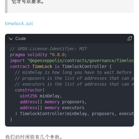
它才可以要求。
returns
(
uint256
)
{
return
super
.
getVotes
(
account
,
blockNumber
);
timelock.sol
}
function
state
(
uint256
proposalId
)
public
view
override
(
Governor
,
GovernorTimelockControl
)
pragma solidity
^
0
.
8
.
0
;
returns
(
ProposalState
)
import
"@openzeppelin/contracts/governance/TimelockC
{
contract
TimeLock
is
TimelockController
{
return
super
.
state
(
proposalId
);
}
function
propose
(
constructor
(
address
[]
memory
targets
,
uint256
minDelay
,
uint256
[]
memory
values
,
address
[]
memory
proposers
,
bytes
[]
memory
calldatas
,
address
[]
memory
executors
string
memory
description
)
TimelockController
(
minDelay
,
proposers
,
executor
)
public
override
(
Governor
,
IGovernor
)
returns
(
ui
}
return
super
.
propose
(
targets
,
values
,
calldatas
,
}
我们的时间锁有几个参数。