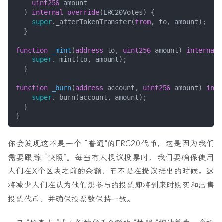
uint256
amount
)
internal
override
(
ERC20Votes
)
{
super
.
_afterTokenTransfer
(
from
,
to
,
amount
);
}
function
_mint
(
address
to
,
uint256
amount
)
internal
super
.
_mint
(
to
,
amount
);
}
function
_burn
(
address
account
,
uint256
amount
)
inte
super
.
_burn
(
account
,
amount
);
}
}
你会发现这不是一个 “普通"的ERC20代币，这是因为我们
需要跟踪 “快照”。每当有人提议投票时，我们要确保使用
人们在X个区块之前的余额，而不是在提议提出的时候。这
将减少人们在认为他们想参与的投票即将到来时购买和出售
投票代币，并确保投票数保持一致。