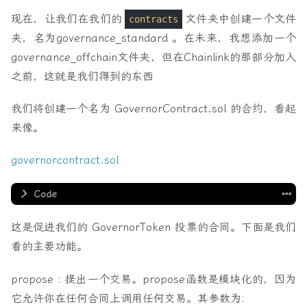
现在，让我们在我们的
文件夹中创建一个文件
contracts
夹，名为governance_standard 。在未来，我想添加一个
governance_offchain文件夹，但在Chainlink的那部分加入
之前，这就是我们得到的东西
我们将创建一个名为 GovernorContract.sol 的合约，看起
来像。
governorcontract.sol
这是促进我们的 GovernorToken 投票的合同。下面是我们
pragma solidity
^
0
.
8
.
9
;
import
"@openzeppelin/contracts/governance/Governor.
看的主要功能。
import
"@openzeppelin/contracts/governance/extension
import
"@openzeppelin/contracts/governance/extension
propose : 提出一个交易。propose函数是模块化的，因为
import
"@openzeppelin/contracts/governance/extension
import
"@openzeppelin/contracts/governance/extension
它允许你在任何合同上调用任何交易。其参数为: