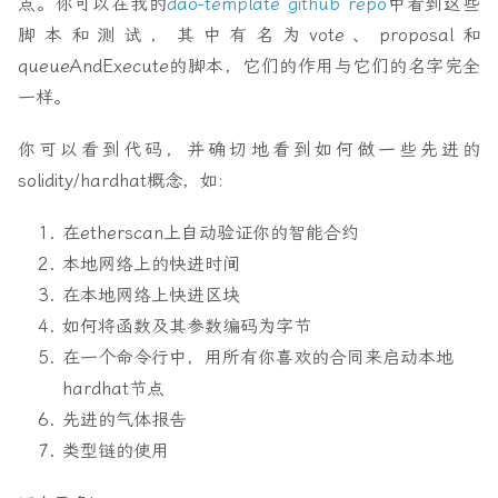
点。你可以在我的
dao-template github repo
中看到这些
public
脚本和测试，其中有名为vote、proposal和
view
override
(
Governor
,
GovernorTimelockControl
)
queueAndExecute的脚本，它们的作用与它们的名字完全
returns
(
bool
)
一样。
{
return
super
.
supportsInterface
(
interfaceId
);
}
你可以看到代码，并确切地看到如何做一些先进的
}
solidity/hardhat概念，如:
在etherscan上自动验证你的智能合约
本地网络上的快进时间
在本地网络上快进区块
如何将函数及其参数编码为字节
在一个命令行中，用所有你喜欢的合同来启动本地
hardhat节点
先进的气体报告
类型链的使用