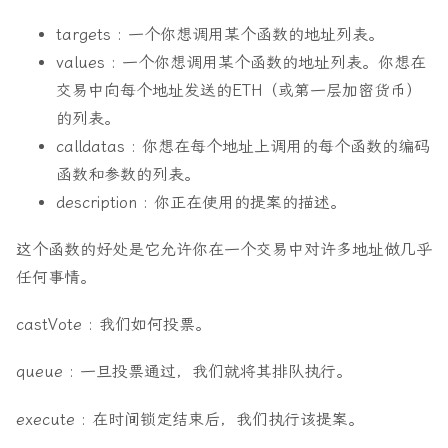
contract
GovernorContract
is
Governor
,
targets : 一个你想调用某个函数的地址列表。
GovernorCountingSimple
,
GovernorVotes
,
values : 一个你想调用某个函数的地址列表。你想在
GovernorVotesQuorumFraction
,
交易中向每个地址发送的ETH（或第一层加密货币）
GovernorTimelockControl
{
的列表。
uint256
public
s_votingDelay
;
calldatas : 你想在每个地址上调用的每个函数的编码
uint256
public
s_votingPeriod
;
constructor
(
函数和参数的列表。
ERC20Votes
_token
,
description : 你正在使用的提案的描述。
TimelockController
_timelock
,
uint256
_quorumPercentage
,
这个函数的好处是它允许你在一个交易中对许多地址做几乎
uint256
_votingPeriod
,
uint256
_votingDelay
任何事情。
)
Governor
(
"GovernorContract"
)
castVote : 我们如何投票。
GovernorVotes
(
_token
)
GovernorVotesQuorumFraction
(
_quorumPercentage
)
GovernorTimelockControl
(
_timelock
)
queue : 一旦投票通过，我们就将其排队执行。
{
s_votingDelay
=
_votingDelay
;
execute : 在时间锁定结束后，我们执行该提案。
s_votingPeriod
=
_votingPeriod
;
}