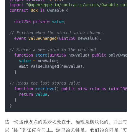
import
"@openzeppelin/contracts/access/Ownable.sol"
;
contract
Box
is
Ownable
{
uint256
private
value
;
event
ValueChanged
(
uint256
newValue
);
function
store
(
uint256
newValue
)
public
onlyOwner
value
=
newValue
;
emit
ValueChanged
(
newValue
);
}
function
retrieve
()
public
view
returns
(
uint256
)
return
value
;
}
}
这一切运作方式的美妙之处在于，治理是模块化的，并且可
以 “粘 “到任何合同上。这里的关键是，我们的合同是 “可