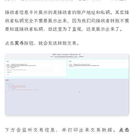
const
[
supply
,
setSupply
]
=
useState
(
''
);
接收者信息卡片展示的是接收者的账户地址和私钥。其实接
const
[
ownerBlance
,
setOwnerBlance
]
=
useState
(
''
)
收者私钥完全不需要展示出来，因为我们向接收者转账不需
const
[
ownerWalletBlance
,
setOwnerWalletBlance
]
=
要知道接收者私钥，但这里为了直观，还是展示出来了。
const
[
reciverBlance
,
setReciverBlance
]
=
useState
点击
发币
按钮，就会发送转账交易。
const
[
number
,
setNumber
]
=
useState
(
0
);
const
[
address
,
setAddress
]
=
useState
(
REACT_APP_R
const
[
txs
,
setTxs
]
=
useState
<
any
>({})
let
provider
=
new
ethers
.
providers
.
JsonRpcProvide
let
wallet
=
new
ethers
.
Wallet
(
REACT_APP_DEPLOYER_
let
contract
=
new
ethers
.
Contract
(
REACT_APP_CONT
let
contractWithSigner
=
contract
.
connect
(
wallet
);
async
function
getName() {
setName
(
await
contractWithSigner
.
name
());
}
下方会监听交易信息，并打印出来交易数据。
点击