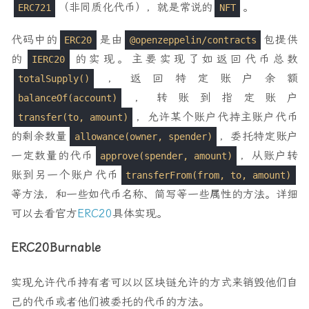
（非同质化代币），就是常说的
。
ERC721
NFT
代码中的
是由
包提供
ERC20
@openzeppelin/contracts
的
的实现。主要实现了如返回代币总数
IERC20
，返回特定账户余额
totalSupply()
，转账到指定账户
balanceOf(account)
，允许某个账户代持主账户代币
transfer(to, amount)
的剩余数量
，委托特定账户
allowance(owner, spender)
一定数量的代币
，从账户转
approve(spender, amount)
账到另一个账户代币
transferFrom(from, to, amount)
等方法，和一些如代币名称、简写等一些属性的方法。详细
可以去看官方
ERC20
具体实现。
ERC20Burnable
实现允许代币持有者可以以区块链允许的方式来销毁他们自
己的代币或者他们被委托的代币的方法。