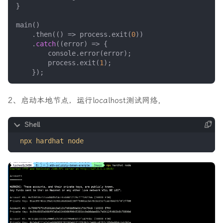
}
main
()
.
then
(()
=>
process
.
exit
(
0
))
.
catch
((
error
)
=>
{
console
.
error
(
error
);
process
.
exit
(
1
);
});
2、启动本地节点，运行localhost测试网络,