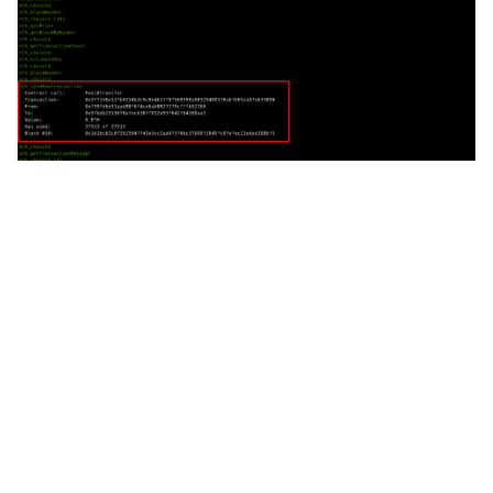
console
.
log
(
`numberOfTokens: 
${
numberOfTokens
}
`
)
const
transaction
=
await
contractWithSigner
.
tra
await
transaction
.
wait
();
console
.
log
(
`
${
number
}
 Tokens successfully sent 
setLoading
(
false
)
refetch
()
}
const
onContractTransfer
=
(
from
:
any
,
to
: 
any
,
va
if
(
!
txs
[
event
.
transactionHash
])
{
console
.
log
(
event
.
transactionHash
,
ethers
.
util
setTxs
({
...
txs
,
[
event
.
transactionHash
]
:
{
from
,
to
,
value
: 
ethers.utils.formatUnits
(
value
),
transactionHash
: 
event.transactionHash
}
})
}
}
6、总结