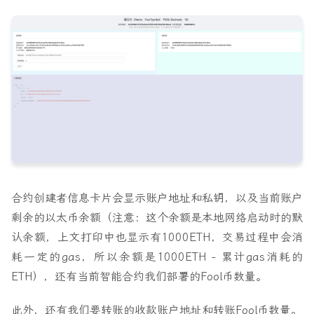
import
ReactJson
from
'react-json-view'
import
{
Button
,
Card
,
Col
,
Input
,
InputNumber
,
Layo
import
FoolToken
from
'./artifacts/Fool.json'
;
import
'./App.css'
;
const
{
Content
}
=
Layout
;
function
App() {
const
{
REACT_APP_CONTARCT_ADDRESS
,
REACT_APP_DEPLOYER
,
REACT_APP_DEPLOYER_PRIVATE_KEY
,
REACT_APP_RECIVER
,
合约创建者信息卡片会显示账户地址和私钥，以及当前账户
REACT_APP_RECIVER_PRIVATE_KEY
剩余的以太币余额（注意：这个余额是本地网络启动时的默
}
=
process
.
env
认余额，上文打印中也显示有1000ETH，交易过程中会消
const
[
loading
,
setLoading
]
=
useState
(
false
);
耗一定的gas，所以余额是1000ETH - 累计gas消耗的
const
[
modal
,
setModal
]
=
useState
<
any
>({});
ETH），还有当前智能合约我们部署的Fool币数量。
const
[
name
,
setName
]
=
useState
(
''
);
const
[
symbol
,
setSymbol
]
=
useState
(
''
);
此外，还有我们要转账的收款账户地址和转账Fool币数量。
const
[
decimals
,
setDecimals
]
=
useState
(
''
);