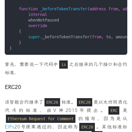
function
_beforeTokenTransfer
(
address
from
,
addr
internal
whenNotPaused
override
{
super
.
_beforeTokenTransfer
(
from
,
to
,
amount
)
}
}
首先，需要说一下代码中
之后继承的几个接口和合约
is
标准，
ERC20
该智能合约继承了
标准。
是以太坊同质化
ERC20
ERC20
代币的标准，由V神2015年提出。
是
ERC
的缩写，因为是从
Ethereum Request for Comment
EIPs
20号提案通过的，因此称为
。其他标准如
ERC20