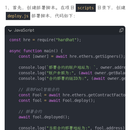
1、首先，创建部署脚本。在项目
目录下，创建
scripts
部署脚本，代码如下：
deploy.js
const
hre
=
require
(
"hardhat"
);
async
function
main
()
{
const
[
owner
]
=
await
hre
.
ethers
.
getSigners
();
console
.
log
(
`部署合约的账户地址为：`
,
owner
.
addres
console
.
log
(
"账户余额为:"
,
(
await
owner
.
getBalanc
console
.
log
(
"合约部署的链ID为:"
,
(
await
owner
.
get
const
Fool
=
await
hre
.
ethers
.
getContractFactory
const
fool
=
await
Fool
.
deploy
();
await
fool
.
deployed
();
console
.
log
(
"当前合约部署地址为:"
,
fool
.
address
);