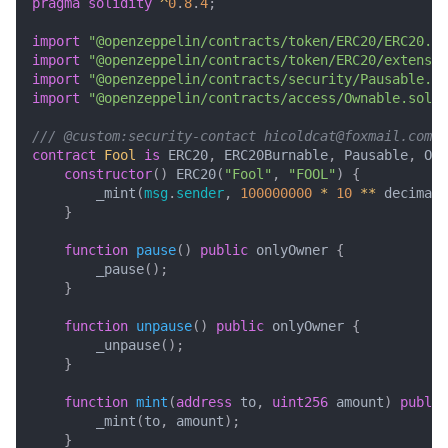
pragma solidity
^
0
.
8
.
4
;
import
"@openzeppelin/contracts/token/ERC20/ERC20.so
import
"@openzeppelin/contracts/token/ERC20/extensio
import
"@openzeppelin/contracts/security/Pausable.so
import
"@openzeppelin/contracts/access/Ownable.sol"
;
contract
Fool
is
ERC20
,
ERC20Burnable
,
Pausable
,
Own
constructor
()
ERC20
(
"Fool"
,
"FOOL"
)
{
_mint
(
msg
.
sender
,
100000000
*
10
**
decimals
}
function
pause
()
public
onlyOwner
{
_pause
();
}
function
unpause
()
public
onlyOwner
{
_unpause
();
}
function
mint
(
address
to
,
uint256
amount
)
public
_mint
(
to
,
amount
);
}