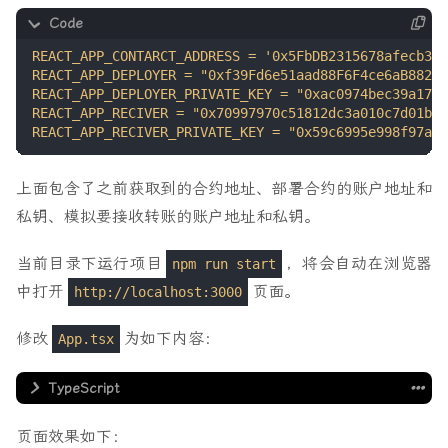
上面包含了之前获取到的合约地址、部署合约的账户地址和
私钥、模拟要接收转账的账户地址和私钥。
当前目录下运行项目
，将会自动在浏览器
npm run start
中打开
页面。
http://localhost:3000
修改
为如下内容：
App.tsx
import
{
useEffect
,
useState
}
from
'react'
;
页面效果如下：
import
{
ethers
}
from
'ethers'
;