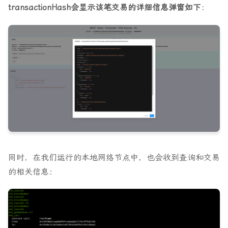
transactionHash会显示该笔交易的详细信息弹窗如下
：
async
function
getSymbol() {
setSymbol
(
await
contractWithSigner
.
symbol
());
}
async
function
getDecimals() {
setDecimals
(
await
contractWithSigner
.
decimals
())
}
async
function
getSupply() {
setSupply
(
await
contractWithSigner
.
totalSupply
()
}
同时，在我们运行的本地网络节点中，也会收到查询和交易
async
function
getOwnerBalance() {
setOwnerBlance
(
await
contractWithSigner
.
balanceO
的相关信息：
}
async
function
getOwnerWalletBalance() {
setOwnerWalletBlance
(
await
wallet
.
getBalance
().
t
}