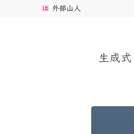
外
部
山
人
生成式 A