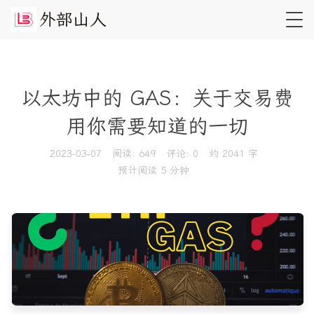
外
部
山
人
以太坊中的 GAS：关于交易费
用你需要知道的一切
2023-03-07
阅读:
649
评论:
0
约 2041 字
预计阅读 5 分钟