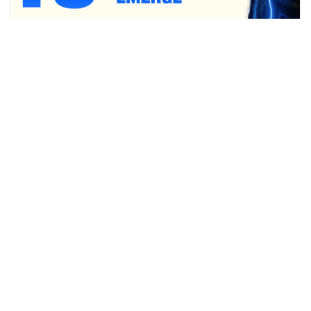
随着 Metaverse 越来越多地被采用，社会规范和最佳实践
将得到发展。人们将开始花更多的时间在虚拟世界中，并以
新的方式与他人互动。社会规范的例子包括期望用户通过不
参与在物理世界中被认为不适当的活动来尊重他人的隐私。
用户可能还需要遵守某些着装或外表规范，或者遵循为特定
虚拟环境或活动制定的规则和指南。
你对明年的Web3有什么预测？
原文：
https://unstoppabledomains.com/blog/categories/
web3-101/article/13-predictions-for-2023