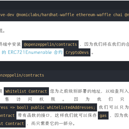
题。
终端中安装
，因为我们将在我们的
@openzeppelin/contracts
in 的 ERC721Enumerable 合约
。
CryptoDevs
用
您为之前级别部署的地址，以检查列入
Whitelist Contract
预售访问权限。因为我们只
我们可以只为
ress => bool) public whitelistedAddresses;
带有函数的接口，这样我们就可以保存
，因为我
ontract
gas
，而只需要它的一部分。
st Contract