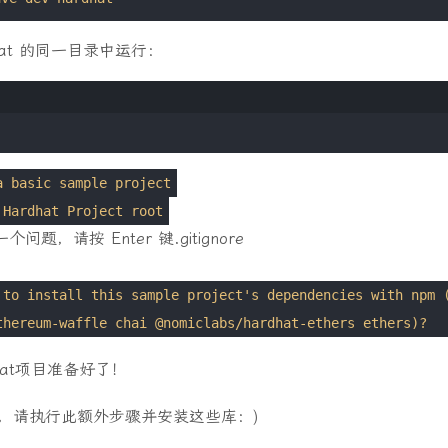
hat 的同一目录中运行：
a basic sample project
Hardhat Project root
题，请按 Enter 键.gitignore
 to install this sample project's dependencies with npm 
thereum-waffle chai @nomiclabs/hardhat-ethers ethers)?
hat项目准备好了！
 上，请执行此额外步骤并安装这些库：)