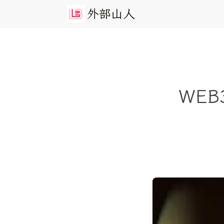
外
部
山
人
WEB