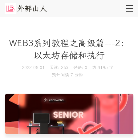
外
部
山
人
WEB3系列教程之高级篇---2：
以太坊存储和执行
2022-08-01
阅读:
253
评论:
0
约 3195 字
预计阅读 7 分钟