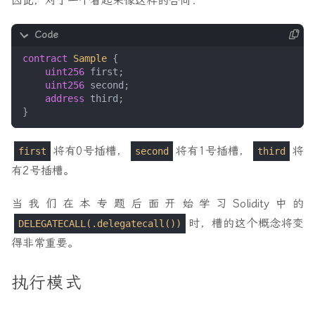
因此，对于一个看起来像这样的合同：
contract
Sample
{
uint256
first
;
uint256
second
;
address
third
;
}
将有0号插槽，
将有1号插槽，
将
first
second
third
有2号插槽。
当我们在本专题后面开始学习Solidity中的
时，槽的这个概念将变
DELEGATECALL(.delegatecall())
得非常重要。
执行模式