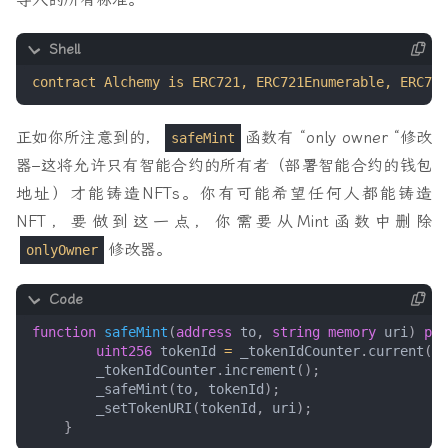
contract Alchemy is ERC721, ERC721Enumerable, ERC721
正如你所注意到的，
函数有 “only owner “修改
safeMint
器–这将允许只有智能合约的所有者（部署智能合约的钱包
地址）才能铸造NFTs。你有可能希望任何人都能铸造
NFT，要做到这一点，你需要从Mint函数中删除
修改器。
onlyOwner
function
safeMint
(
address
to
,
string
memory
uri
)
pub
uint256
tokenId
=
_tokenIdCounter
.
current
();
_tokenIdCounter
.
increment
();
_safeMint
(
to
,
tokenId
);
_setTokenURI
(
tokenId
,
uri
);
}