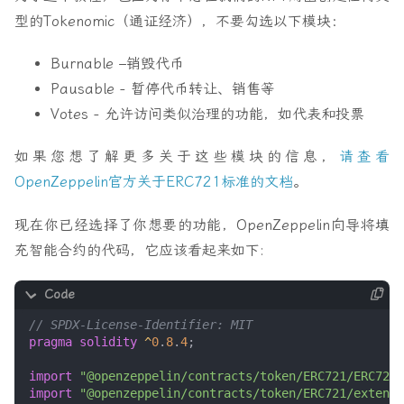
型的Tokenomic（通证经济），不要勾选以下模块：
Burnable
–销毁代币
Pausable
- 暂停代币转让、销售等
Votes
- 允许访问类似治理的功能，如代表和投票
如果您想了解更多关于这些模块的信息，
请查看
OpenZeppelin官方关于ERC721标准的文档
。
现在你已经选择了你想要的功能，OpenZeppelin向导将填
充智能合约的代码，它应该看起来如下:
pragma solidity
^
0
.
8
.
4
;
import
"@openzeppelin/contracts/token/ERC721/ERC721.
import
"@openzeppelin/contracts/token/ERC721/extensi