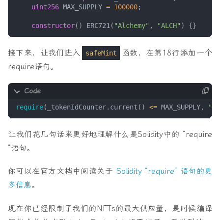
uint256
MAX_SUPPLY
=
100000
;
constructor
()
ERC721
(
"Alchemy"
,
"ALCH"
)
{}
接下来，让我们进入
函数，在第18行添加一个
safeMint
require语句。
require
(
_tokenIdCounter
.
current
()
<=
MAX_SUPPLY
,
"I'
让我们花几句话来更好地理解什么是Solidity中的 “require
“语句。
你可以在官方文档中阅读关于
Solidity “require” 语句的更
多信息
。
现在你已经限制了我们的NFTs的最大供应量，是时候编译