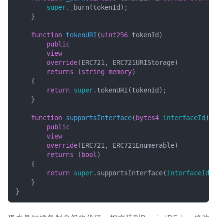
super
.
_burn
(
tokenId
);
}
function
tokenURI
(
uint256
tokenId
)
public
view
override
(
ERC721
,
ERC721URIStorage
)
returns
(
string
memory
)
{
return
super
.
tokenURI
(
tokenId
);
}
function
supportsInterface
(
bytes4
interfaceId
)
public
view
override
(
ERC721
,
ERC721Enumerable
)
returns
(
bool
)
{
return
super
.
supportsInterface
(
interfaceId
);
}
}