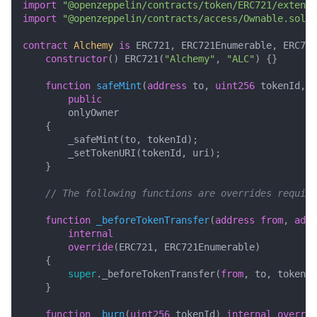
import
"@openzeppelin/contracts/token/ERC721/extensi
import
"@openzeppelin/contracts/access/Ownable.sol"
;
contract
Alchemy
is
ERC721
,
ERC721Enumerable
,
ERC721
constructor
()
ERC721
(
"Alchemy"
,
"ALC"
)
{}
function
safeMint
(
address
to
,
uint256
tokenId
,
s
public
onlyOwner
{
_safeMint
(
to
,
tokenId
);
_setTokenURI
(
tokenId
,
uri
);
}
function
_beforeTokenTransfer
(
address
from
,
addr
internal
override
(
ERC721
,
ERC721Enumerable
)
{
super
.
_beforeTokenTransfer
(
from
,
to
,
tokenId
}
function
_burn
(
uint256
tokenId
)
internal
overrid