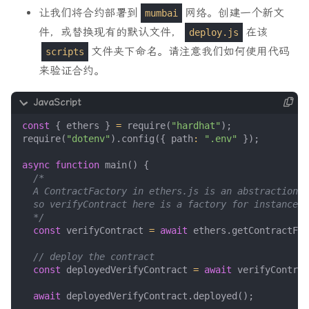
让我们将合约部署到
网络。创建一个新文
mumbai
件，或替换现有的默认文件，
在该
deploy.js
文件夹下命名。请注意我们如何使用代码
scripts
来验证合约。
const
{
ethers
}
=
require
(
"hardhat"
);
require
(
"dotenv"
).
config
({
path
:
".env"
});
async
function
main
()
{
  */
const
verifyContract
=
await
ethers
.
getContractFac
const
deployedVerifyContract
=
await
verifyContrac
await
deployedVerifyContract
.
deployed
();