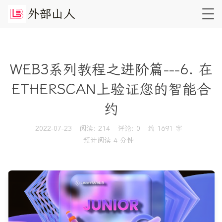
外
部
山
人
WEB3系列教程之进阶篇---6. 在
ETHERSCAN上验证您的智能合
约
2022-07-23
阅读:
214
评论:
0
约 1691 字
预计阅读 4 分钟