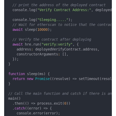
console
.
log
(
"Verify Contract Address:"
,
deployedVe
console
.
log
(
"Sleeping....."
);
await
sleep
(
10000
);
await
hre
.
run
(
"verify:verify"
,
{
address
:
deployedVerifyContract
.
address
,
constructorArguments
:
[],
});
}
function
sleep
(
ms
)
{
return
new
Promise
((
resolve
)
=>
setTimeout
(
resolve
}
main
()
.
then
(()
=>
process
.
exit
(
0
))
.
catch
((
error
)
=>
{
console
.
error
(
error
);