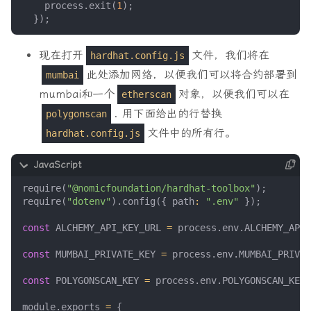
process
.
exit
(
1
);
});
现在打开
文件，我们将在
hardhat.config.js
此处添加网络，以便我们可以将合约部署到
mumbai
mumbai和一个
对象，以便我们可以在
etherscan
. 用下面给出的行替换
polygonscan
文件中的所有行。
hardhat.config.js
require
(
"@nomicfoundation/hardhat-toolbox"
);
require
(
"dotenv"
).
config
({
path
:
".env"
});
const
ALCHEMY_API_KEY_URL
=
process
.
env
.
ALCHEMY_API_
const
MUMBAI_PRIVATE_KEY
=
process
.
env
.
MUMBAI_PRIVAT
const
POLYGONSCAN_KEY
=
process
.
env
.
POLYGONSCAN_KEY
;
module
.
exports
=
{