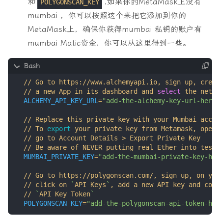
和
.如果你的MetaMask上没有
POLYGONSCAN_KEY
mumbai ，你可以按照这个来把它添加到你的
MetaMask上，确保你获得mumbai 私钥的账户有
mumbai Matic资金，你可以从这里得到一些。
  // a new App in its dashboard and 
select
 the netwo
ALCHEMY_API_KEY_URL
=
"add-the-alchemy-key-url-here"
  // To 
export
MUMBAI_PRIVATE_KEY
=
"add-the-mumbai-private-key-her
  // click on 
`
API Keys
`
  // 
`
API Key Token
`
POLYGONSCAN_KEY
=
"add-the-polygonscan-api-token-her