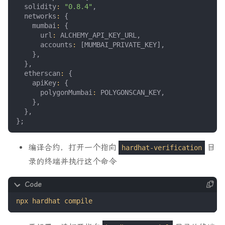
solidity
:
"0.8.4"
,
networks
:
{
mumbai
:
{
url
:
ALCHEMY_API_KEY_URL
,
accounts
:
[
MUMBAI_PRIVATE_KEY
],
},
},
etherscan
:
{
apiKey
:
{
polygonMumbai
:
POLYGONSCAN_KEY
,
},
},
};
编译合约，打开一个指向
目
hardhat-verification
录的终端并执行这个命令