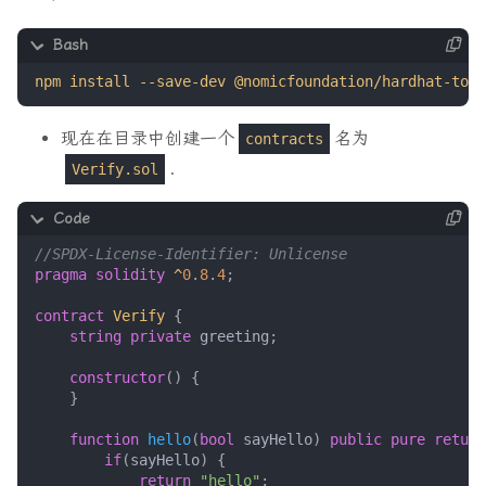
现在在目录中创建一个
名为
contracts
.
Verify.sol
pragma solidity
^
0
.
8
.
4
;
contract
Verify
{
string
private
greeting
;
constructor
()
{
}
function
hello
(
bool
sayHello
)
public
pure
return
if
(
sayHello
)
{
return
"hello"
;