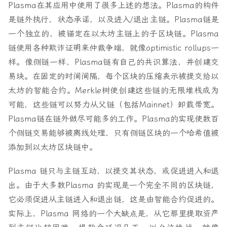
Plasma在其应用中使用了很多上述的想法。Plasma的构件
是链外执行，状态承诺，以及进入/退出主链。Plasma链是
一个独立的，被锚定在以太坊主链上的子区块链。Plasma
链使用各种欺诈证明来仲裁争端，就像optimistic rollups一
样。像侧链一样，Plasma链有自己的共识算法，并创建交
易块。在固定的时间间隔，每个区块的压缩表示被提交给以
太坊的智能合约。Merkle树使创建这些链的无限堆栈成为
可能，这些链可以努力从父链（包括Mainnet）卸载带宽。
Plasma链在链外做尽可能多的工作。Plasma的实现使数百
个侧链交易能够被离线处理，只有侧链区块的一个哈希值被
添加到以太坊区块链中。
Plasma 链只与主链互动，以提交其状态，或促进进入和退
出。由于大多数Plasma 的实现是一个完全不同的区块链，
它必须促进从主链进入和退出链，这是由智能合约促进的。
实际上，Plasma 网络的一个大缺点是，从它那里提取资产