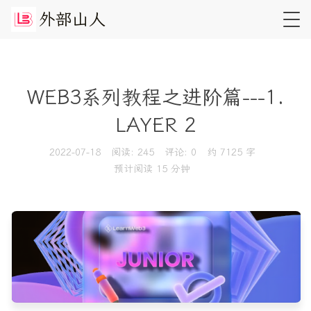
外
部
山
人
WEB3系列教程之进阶篇---1.
LAYER 2
2022-07-18
阅读:
245
评论:
0
约 7125 字
预计阅读 15 分钟