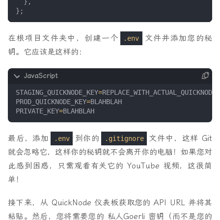
},
};
在根项目文件夹中，创建一个
文件并添加您的秘
.env
钥。它应该是这样的：
STAGING_QUICKNODE_KEY
=
REPLACE_WITH_ACTUAL_QUICKNODE_
PROD_QUICKNODE_KEY
=
BLAHBLAH
PRIVATE_KEY
=
BLAHBLAH
最后，添加
到你的
文件中，这样 Git
.env
.gitignore
就会忽略它，这样你的秘钥就不会离开你的电脑！如果您对
此感到困惑，只需观看有关它的 YouTube 视频，这很简
单！
接下来，从 QuickNode 仪表板获取您的 API URL 并将其
粘贴。然后，您将需要您的
私人
Goerli 密钥（而不是您的