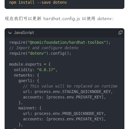
现在我们可以更新 hardhat.config.js 以使用 dotenv：
require
(
"@nomicfoundation/hardhat-toolbox"
);
require
(
"dotenv"
).
config
();
module
.
exports
=
{
solidity
:
"0.8.17"
,
networks
:
{
goerli
:
{
url
:
process
.
env
.
STAGING_QUICKNODE_KEY
,
accounts
:
[
process
.
env
.
PRIVATE_KEY
],
},
mainnet
:
{
url
:
process
.
env
.
PROD_QUICKNODE_KEY
,
accounts
:
[
process
.
env
.
PRIVATE_KEY
],
},