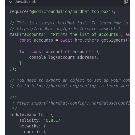
require
(
"@nomicfoundation/hardhat-toolbox"
);
task
(
"accounts"
,
"Prints the list of accounts"
,
asyn
const
accounts
=
await
hre
.
ethers
.
getSigners
();
for
(
const
account
of
accounts
)
{
console
.
log
(
account
.
address
);
}
});
 */
module
.
exports
=
{
solidity
:
"0.8.17"
,
networks
:
{
goerli
:
{