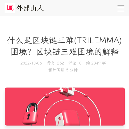
外
部
山
人
什么是区块链三难(TRILEMMA)
困境？区块链三难困境的解释
2022-10-06
阅读:
252
评论:
0
约 2349 字
预计阅读 5 分钟