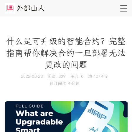
外
部
山
人
什么是可升级的智能合约？完整
指南帮你解决合约一旦部署无法
更改的问题
2022-08-28
阅读:
809
评论:
0
约 4279 字
预计阅读 9 分钟