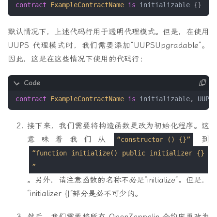
contract
ExampleContractName
is
initializable
{}
默认情况下，上述代码行用于透明代理模式。但是，在使用
UUPS 代理模式时，我们需要添加“UUPSUpgradable”。
因此，这是在这些情况下使用的代码行：
contract
ExampleContractName
is
initializable
,
UUPSU
接下来，我们需要将构造函数更改为初始化程序。这
意味着我们从
到
“constructor () {}”
“function initialize() public initializer {}
”
。另外，请注意函数的名称不必是“initialize”。但是，
“initializer {}”部分是必不可少的。
然后，我们需要将所有 OpenZeppelin 合约库更改为