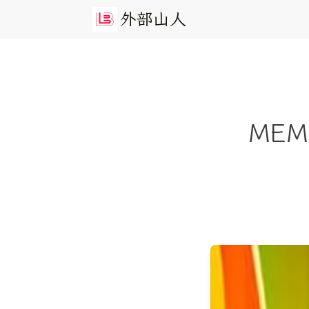
外
部
山
人
MEM