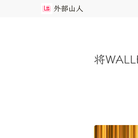
外
部
山
人
将WALL