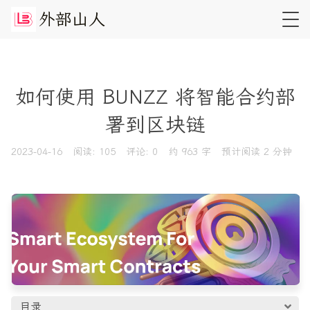
外
部
山
人
如何使用 BUNZZ 将智能合约部
署到区块链
2023-04-16
阅读:
105
评论:
0
约 963 字
预计阅读 2 分钟
目录