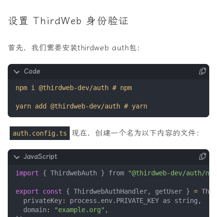
设置 ThirdWeb 身份验证
首先，我们需要安装thirdweb auth包：
现在，创建一个名为以下内容的文件：
auth.config.ts
import
{
ThirdwebAuth
}
from
"@thirdweb-dev/auth/nex
export
const
{
ThirdwebAuthHandler
,
getUser
}
=
Thir
privateKey
:
process
.
env
.
PRIVATE_KEY
as
string
,
domain
:
"example.org"
,