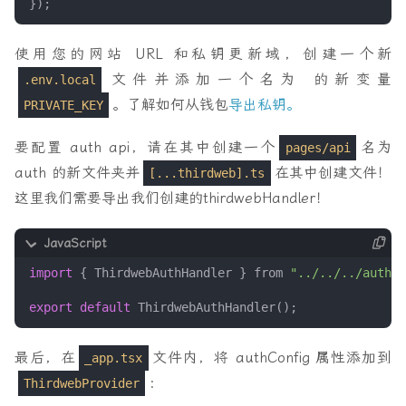
});
使用您的网站 URL 和私钥更新域，创建一个新
文件并添加一个名为 的新变量
.env.local
。了解如何从钱包
导出私钥。
PRIVATE_KEY
要配置 auth api，请在其中创建一个
名为
pages/api
auth 的新文件夹并
在其中创建文件！
[...thirdweb].ts
这里我们需要导出我们创建的thirdwebHandler！
import
{
ThirdwebAuthHandler
}
from
"../../../auth.c
export
default
ThirdwebAuthHandler
();
最后，在
文件内，将 authConfig 属性添加到
_app.tsx
：
ThirdwebProvider