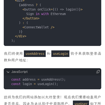
<
div
>
{
address
?
(
<
button
onClick
=
{()
=>
login
()}
>
Sign
in
with
Ethereum
<
/button>
)
:
(
<
ConnectWallet
/>
)}
<
/div>
);
我们将使用
和
钩子来获取登录函
useAddress
useLogin
数和用户地址：
const
address
=
useAddress
();
const
login
=
useLogin
();
这将为我们的网站添加以太坊登录！现在我们需要检查用户
是否存在，因此为此从钩子中获取用户，
如下所
useUser