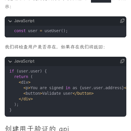
示：
const
user
=
useUser
();
我们将检查用户是否存在，如果存在我们将返回：
if
(
user
.
user
)
{
return
(
<
div
>
<
p
>
You
are
signed
in
as
{
user
.
user
.
address
}
<
/p
<
button
>
Validate
user
<
/button>
<
/div>
);
}
创建用于验证的 api