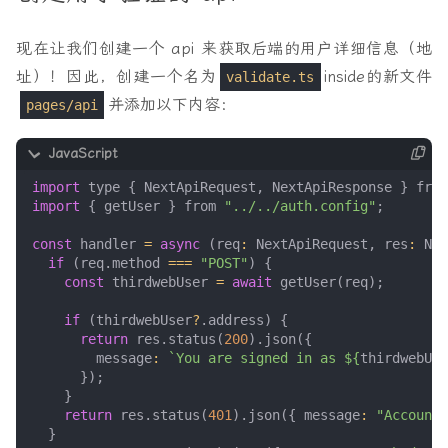
现在让我们创建一个 api 来获取后端的用户详细信息（地
址）！因此，创建一个名为
inside的新文件
validate.ts
并添加以下内容：
pages/api
import
type
{
NextApiRequest
,
NextApiResponse
}
from
import
{
getUser
}
from
"../../auth.config"
;
const
handler
=
async
(
req
:
NextApiRequest
,
res
:
Nex
if
(
req
.
method
===
"POST"
)
{
const
thirdwebUser
=
await
getUser
(
req
);
if
(
thirdwebUser
?
.
address
)
{
return
res
.
status
(
200
).
json
({
message
:
`You are signed in as 
${
thirdwebUse
});
}
return
res
.
status
(
401
).
json
({
message
:
"Account 
}