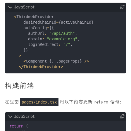
<
ThirdwebProvider
desiredChainId
=
{
activeChainId
}
authConfig
=
{{
authUrl
:
"/api/auth"
,
domain
:
"example.org"
,
loginRedirect
:
"/"
,
}}
>
<
Component
{...
pageProps
}
/>
<
/ThirdwebProvider>
构建前端
在里面
用以下内容更新 return 语句：
pages/index.tsx
return
(