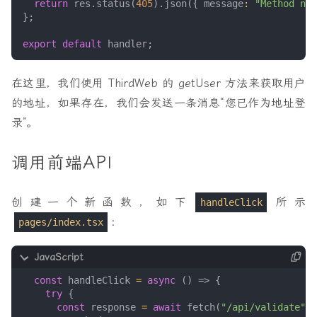
return
res
.
status
(
405
).
json
({
message
:
"Method not
};
export
default
handler
;
在这里，我们使用 ThirdWeb 的 getUser 方法来获取用户
的地址，如果存在，我们会发送一条消息“您已作为地址登
录”。
调用前端API
创建一个新函数，如下
所示
handleClick
：
pages/index.tsx
const
handleClick
=
async
()
=>
{
try
{
const
response
=
await
fetch
(
"/api/validate"
,