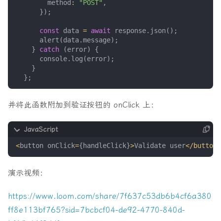
method
:
"POST"
,
});
const
data
=
await
response
.
json
();
alert
(
data
.
message
);
}
catch
(
error
)
{
console
.
log
(
error
);
}
};
并将此函数附加到验证按钮的 onClick 上：
<
button
onClick
=
{
handleClick
}
>
Validate
user
<
/button>
演示视频：
https://www.loom.com/share/7f637c53db6b4cf6a380
ff8e113bf765?sid=7bcbcf04-de92-4770-840d-