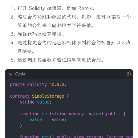
打开 Solidity 编辑器，例如 Remix。
编写合约功能和数据的代码。例如，您可以编写一个
简单的合约来存储和检索字符串值。
编译代码以检查错误。
通过指定合约的地址和气体限制将合约部署到以太坊
区块链。
通过调用其函数并验证结果来测试合约。
pragma solidity
^
0
.
8
.
0
;
contract
SimpleStorage
{
string
value
;
function
set
(
string
memory
_value
)
public
{
value
=
_value
;
}
function
get
()
public
view
returns
(
string
memor