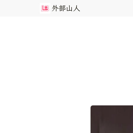
外
部
山
人