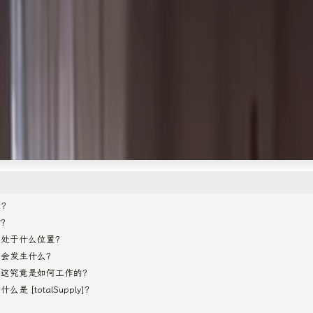
币？
坊？
中处于什么位置？
后会发生什么？
但这究竟是如何工作的？
 [totalSupply]？