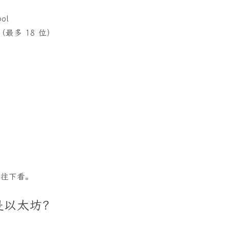
ol
 （最多 18 位）
先往下看。
是以太坊？