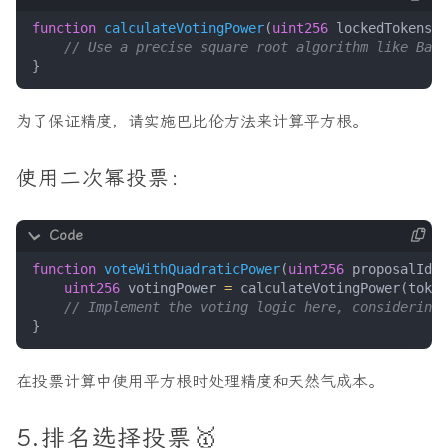
function
calculateVotingPower
(
uint256
lockedTokens
)
}
为了保证精度，请实施巴比伦方法来计算平方根。
使用二次幂投票：
function
voteWithQuadraticPower
(
uint256
proposalId
,
uint256
votingPower
=
calculateVotingPower
(
token
}
在投票计算中使用平方根时处理精度和天然气成本。
5.排名选择投票🥇