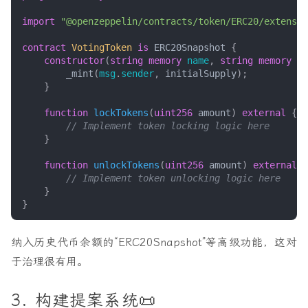
import
"@openzeppelin/contracts/token/ERC20/extensio
contract
VotingToken
is
ERC20Snapshot
{
constructor
(
string
memory
name
,
string
memory
sy
_mint
(
msg
.
sender
,
initialSupply
);
}
function
lockTokens
(
uint256
amount
)
external
{
}
function
unlockTokens
(
uint256
amount
)
external
{
}
}
纳入历史代币余额的“ERC20Snapshot”等高级功能，这对
于治理很有用。
3. 构建提案系统📜