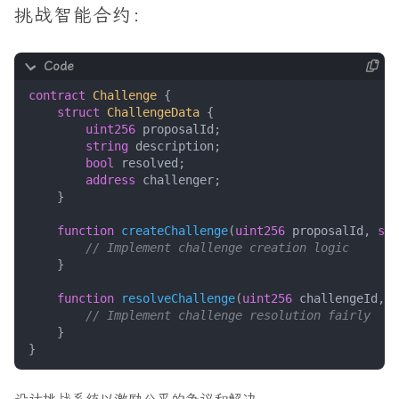
挑战智能合约：
contract
Challenge
{
struct
ChallengeData
{
uint256
proposalId
;
string
description
;
bool
resolved
;
address
challenger
;
}
function
createChallenge
(
uint256
proposalId
,
str
}
function
resolveChallenge
(
uint256
challengeId
,
b
}
}