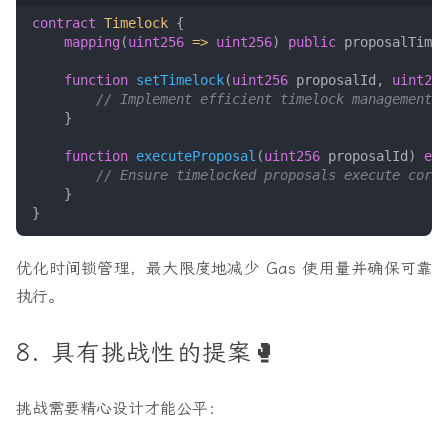
contract
Timelock
{
mapping
(
uint256
=>
uint256
)
public
proposalTimel
function
setTimelock
(
uint256
proposalId
,
uint256
}
function
executeProposal
(
uint256
proposalId
)
ext
}
}
优化时间锁管理，最大限度地减少 Gas 使用量并确保可靠
执行。
8. 具有挑战性的提案🥊
挑战需要精心设计才能公平：