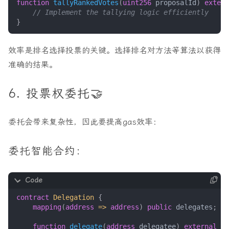
function
tallyRankedVotes
(
uint256
proposalId
)
extern
}
效率是排名选择投票的关键。选择排名对方法等算法以获得
准确的结果。
6. 投票权委托🤝
委托会带来复杂性，因此要提高gas效率：
委托智能合约：
contract
Delegation
{
mapping
(
address
=>
address
)
public
delegates
;
function
delegate
(
address
delegatee
)
external
{