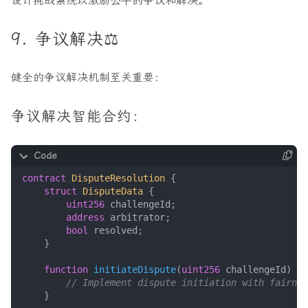
设计挑战系统以激励公平的争议和解决。
9. 争议解决⚖️
健全的争议解决机制至关重要：
争议解决智能合约：
contract
DisputeResolution
{
struct
DisputeData
{
uint256
challengeId
;
address
arbitrator
;
bool
resolved
;
}
function
initiateDispute
(
uint256
challengeId
)
ex
}