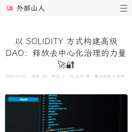
外
部
山
人
以 SOLIDITY 方式构建高级
DAO：释放去中心化治理的力量
🚀🔐
2023-09-26
阅读:
88
评论:
0
约 2157 字
预计阅读 5 分钟