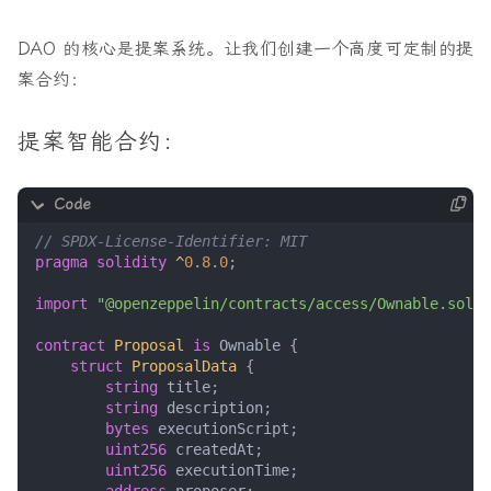
DAO 的核心是提案系统。让我们创建一个高度可定制的提
案合约：
提案智能合约：
pragma solidity
^
0
.
8
.
0
;
import
"@openzeppelin/contracts/access/Ownable.sol"
;
contract
Proposal
is
Ownable
{
struct
ProposalData
{
string
title
;
string
description
;
bytes
executionScript
;
uint256
createdAt
;
uint256
executionTime
;
address
proposer
;