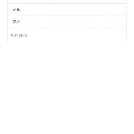
邮箱
网址
0
字
登录
提交
评论
来发评论吧~