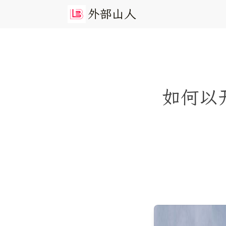
外
部
山
人
如何以