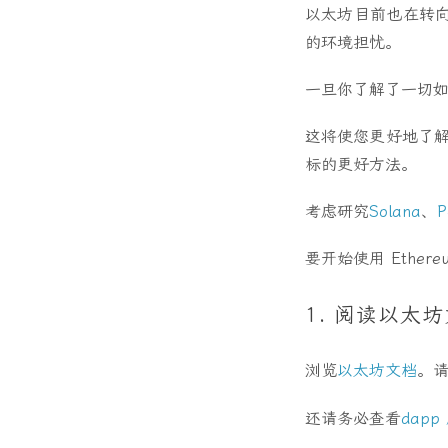
以太坊目前也在转
的环境担忧。
一旦你了解了一切如
这将使您更好地了解
标的更好方法。
考虑研究
Solana
、
P
要开始使用 Ether
1. 阅读以太
浏览
以太坊文档
。
还请务必查看
dapp