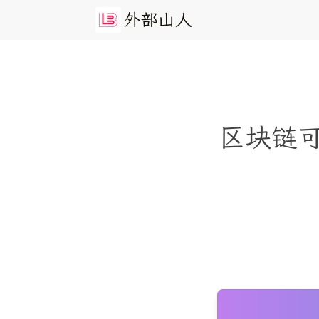
外
部
山
人
区块链可