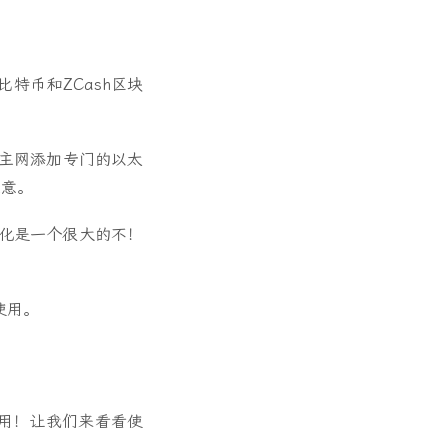
比特币
和
ZCash
区块
太坊主网添加专门的以太
主意。
心化是一个很大的不！
使用。
用！让我们来看看使