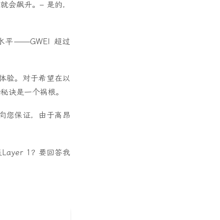
就会飙升。– 是的，
高水平——GWEI 超过
体验。对于希望在以
个秘诀是一个祸根。
向您保证，由于高昂
yer 1？要回答我