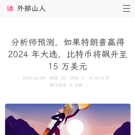
外
部
山
人
分析师预测，如果特朗普赢得
2024 年大选，比特币将飙升至
15 万美元
2024-06-09
阅读:
30
评论:
0
约 6413 字
预计阅读 13 分钟