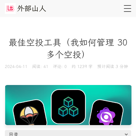
外
部
山
人
最佳空投工具（我如何管理 30
多个空投）
2024-04-11
阅读:
41
评论:
0
约 1239 字
预计阅读 3 分钟
目录