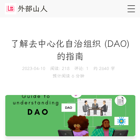
外
部
山
人
了解去中心化自治组织 (DAO)
的指南
2023-04-10
阅读:
218
评论:
1
约 2640 字
预计阅读 6 分钟