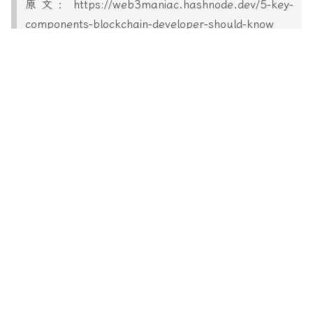
原文：https://web3maniac.hashnode.dev/5-key-
components-blockchain-developer-should-know