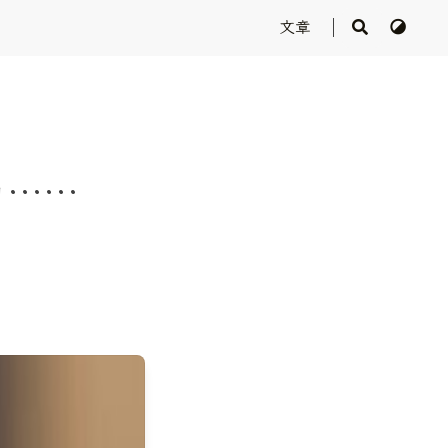
文章
币……