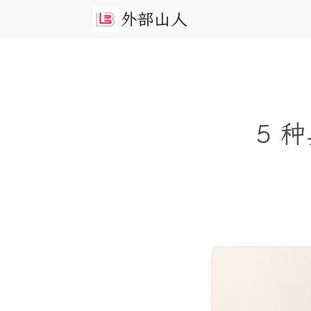
外
部
山
人
5 